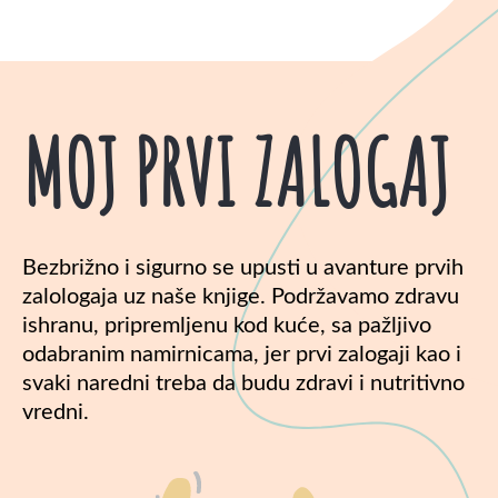
MOJ PRVI ZALOGAJ
Bezbrižno i sigurno se upusti u avanture prvih
zalologaja uz naše knjige. Podržavamo zdravu
ishranu, pripremljenu kod kuće, sa pažljivo
odabranim namirnicama, jer prvi zalogaji kao i
svaki naredni treba da budu zdravi i nutritivno
vredni.