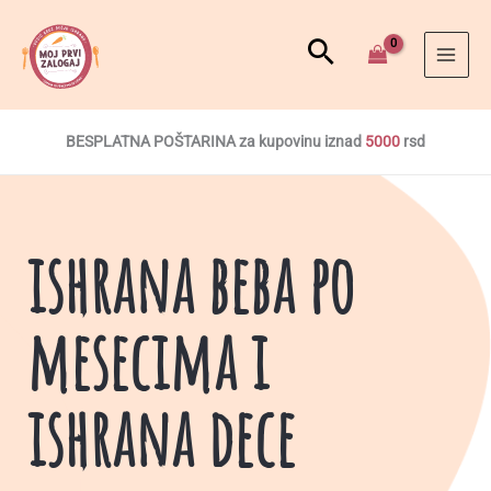
BESPLATNA POŠTARINA za kupovinu iznad
5000
rsd
ishrana beba po
mesecima i
ishrana dece