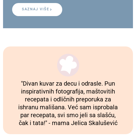
SAZNAJ VIŠE
"Divan kuvar za decu i odrasle. Pun
inspirativnih fotografija, maštovitih
recepata i odličnih preporuka za
ishranu mališana. Već sam isprobala
par recepata, svi smo jeli sa slašću,
čak i tata!" - mama Jelica Skalušević