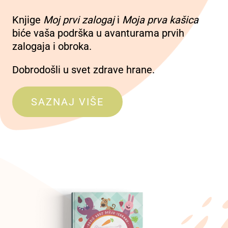
Knjige
Moj prvi zalogaj
i
Moja prva kašica
biće vaša podrška u avanturama prvih
zalogaja i obroka.
Dobrodošli u svet zdrave hrane.
SAZNAJ VIŠE