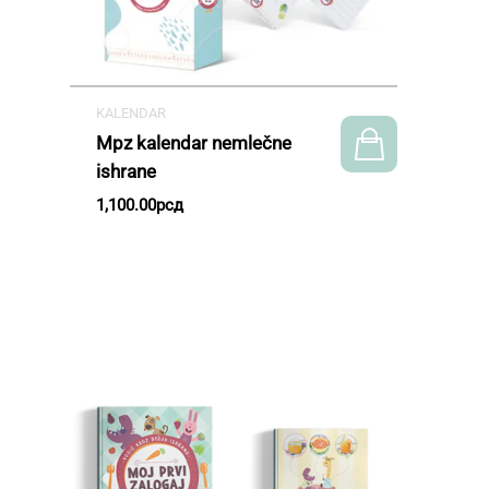
KALENDAR
Mpz kalendar nemlečne
ishrane
1,100.00
рсд