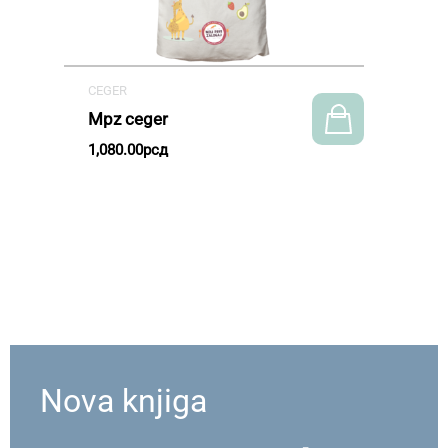
CEGER
Mpz ceger
1,080.00
рсд
Nova knjiga