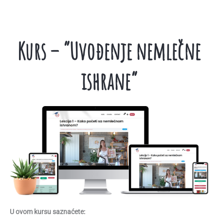
Kurs – “Uvođenje nemlečne
ishrane”
U ovom kursu saznaćete: