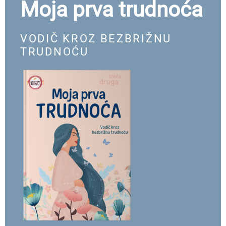
Moja prva trudnoća
VODIČ KROZ BEZBRIŽNU
TRUDNOĆU