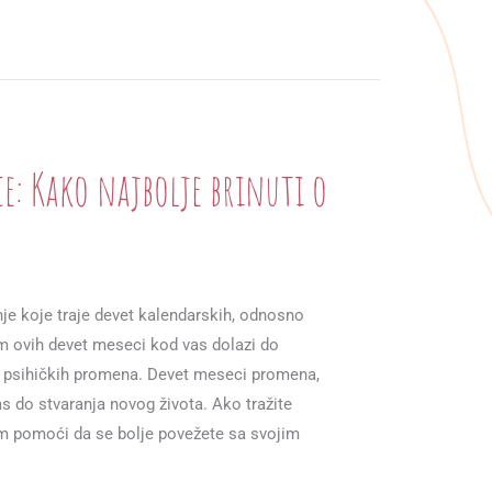
ce: Kako najbolje brinuti o
e koje traje devet kalendarskih, odnosno
m ovih devet meseci kod vas dolazi do
 i psihičkih promena. Devet meseci promena,
s do stvaranja novog života. Ako tražite
am pomoći da se bolje povežete sa svojim