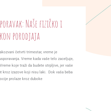
oravak: Naše fizičko i
kon porodjaja
akozvani četvrti trimestar, vreme je
 usporavanja. Vreme kada vaše telo zaceljuje,
 Vreme koje traži da budete strpljive, jer vaše
put kroz izazove koji nisu laki. Dok vaša beba
mocije prolaze kroz duboke