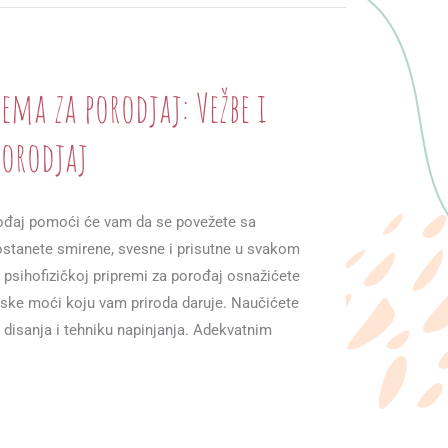
rema za porodjaj: Vežbe i
porodjaj
rođaj pomoći će vam da se povežete sa
ostanete smirene, svesne i prisutne u svakom
psihofizičkoj pripremi za porođaj osnažićete
inske moći koju vam priroda daruje. Naučićete
g disanja i tehniku napinjanja. Adekvatnim