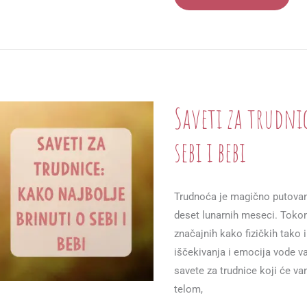
AKTIVNOST
U
TRUDNOĆI:
VEŽBE
KOJE
SU
SIGURNE
ZA
TRUDNICE
Saveti za trudni
sebi i bebi
Trudnoća je magično putovanj
deset lunarnih meseci. Toko
značajnih kako fizičkih tako
iščekivanja i emocija vode va
savete za trudnice koji će v
telom,