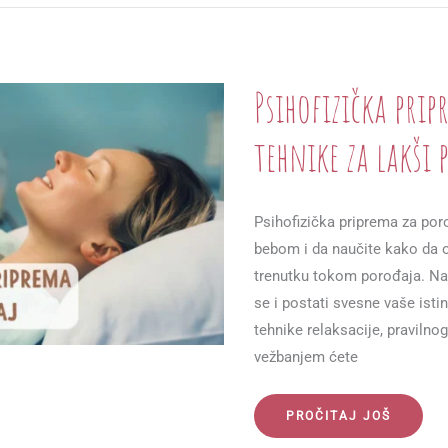
PORODJAJA
Psihofizička prip
tehnike za lakši 
Psihofizička priprema za po
bebom i da naučite kako da 
trenutku tokom porođaja. Na 
se i postati svesne vaše ist
tehnike relaksacije, pravilno
vežbanjem ćete
PSIHOFIZIČKA
PROČITAJ JOŠ
PRIPREMA
ZA