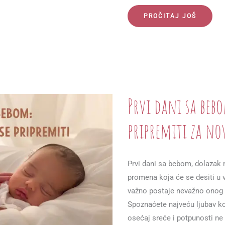
SAVETI
PROČITAJ JOŠ
ZA
TRUDNICE:
KAKO
NAJBOLJE
BRINUTI
O
SEBI
I
BEBI
Prvi dani sa bebo
pripremiti za no
Prvi dani sa bebom, dolazak 
promena koja će se desiti u v
važno postaje nevažno onog t
Spoznaćete najveću ljubav koj
osećaj sreće i potpunosti ne