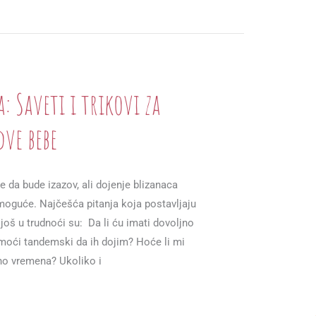
: Saveti i trikovi za
dve bebe
 da bude izazov, ali dojenje blizanaca
guće. Najčešća pitanja koja postavljaju
oš u trudnoći su: Da li ću imati dovoljno
moći tandemski da ih dojim? Hoće li mi
no vremena? Ukoliko i