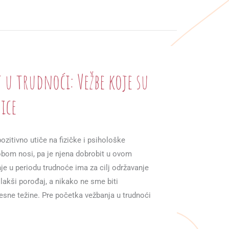
 u trudnoći: Vežbe koje su
ice
ozitivno utiče na fizičke i psihološke
bom nosi, pa je njena dobrobit u ovom
je u periodu trudnoće ima za cilj održavanje
lakši porođaj, a nikako ne sme biti
sne težine. Pre početka vežbanja u trudnoći