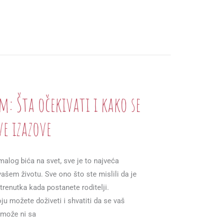
m: Šta očekivati i kako se
ve izazove
malog bića na svet, sve je to najveća
ašem životu. Sve ono što ste mislili da je
renutka kada postanete roditelji.
u možete doživeti i shvatiti da se vaš
 može ni sa