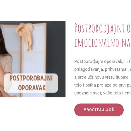
JUTARNJU
NELAGODNOST
Postporodjajni op
emocionalno na
Postporodjajni oporavak, ili t
prilagođavanja, prihvatanja i
a srce uči novu vrstu ljubavi.
telo i psiha prolaze po prvi 
upoznaje svet, vaše telo i e
POSTPORODJAJNI
PROČITAJ JOŠ
OPORAVAK:
NAŠE
FIZIČKO
I
EMOCIONALNO
NAKON