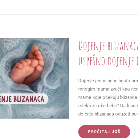
PORODJAJ:
VEŽBE
I
TEHNIKE
ZA
LAKŠI
PORODJAJ
Dojenje blizanaca
uspešno dojenje 
Dojenje jedne bebe često ume
mnogim mama zvuči kao nemo
mame koje očekuju blizance j
mleka za obe bebe? Da li ću 
dojenje blizanaca oduzeti pu
DOJENJE
PROČITAJ JOŠ
BLIZANACA: