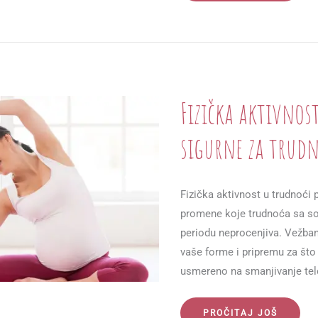
SAVETI
I
TRIKOVI
ZA
USPEŠNO
DOJENJE
DVE
BEBE
Fizička aktivnost
sigurne za trudn
Fizička aktivnost u trudnoći p
promene koje trudnoća sa so
periodu neprocenjiva. Vežban
vaše forme i pripremu za što 
usmereno na smanjivanje tele
FIZIČKA
PROČITAJ JOŠ