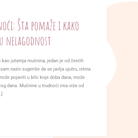
oći: Šta pomaže i kako
ju nelagodnost
 kao jutarnja mučnina, jedan je od čestih
sam naziv sugeriše da se javlja ujutru, istina
može pojaviti u bilo koje doba dana, može
elog dana. Mučnine u trudnoći ima više od
…]