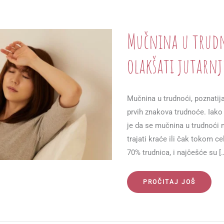
Mučnina u trudn
olakšati jutarn
Mučnina u trudnoći, poznatija
prvih znakova trudnoće. Iako 
je da se mučnina u trudnoći 
trajati kraće ili čak tokom c
70% trudnica, i najčešće su [
MUČNINA
PROČITAJ JOŠ
U
TRUDNOĆI:
ŠTA
POMAŽE
I
KAKO
OLAKŠATI