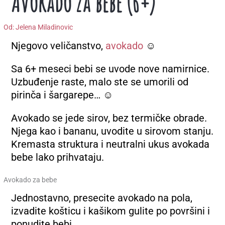
Avokado za bebe (6+)
Od:
Jelena Miladinovic
Njegovo veličanstvo,
avokado
☺
Sa 6+ meseci bebi se uvode nove namirnice.
Uzbuđenje raste, malo ste se umorili od
pirinča i šargarepe… ☺
Avokado se jede sirov, bez termičke obrade.
Njega kao i bananu, uvodite u sirovom stanju.
Kremasta struktura i neutralni ukus avokada
bebe lako prihvataju.
Avokado za bebe
Jednostavno, presecite avokado na pola,
izvadite košticu i kašikom gulite po površini i
ponudite bebi.