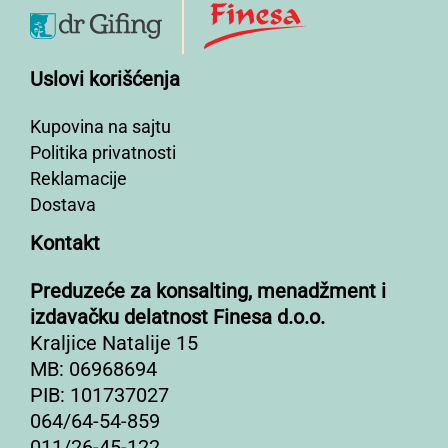
Uslovi korišćenja
Kupovina na sajtu
Politika privatnosti
Reklamacije
Dostava
Kontakt
Preduzeće za konsalting, menadžment i
izdavačku delatnost Finesa d.o.o.
Kraljice Natalije 15
MB: 06968694
PIB: 101737027
064/64-54-859
011/26-45-122