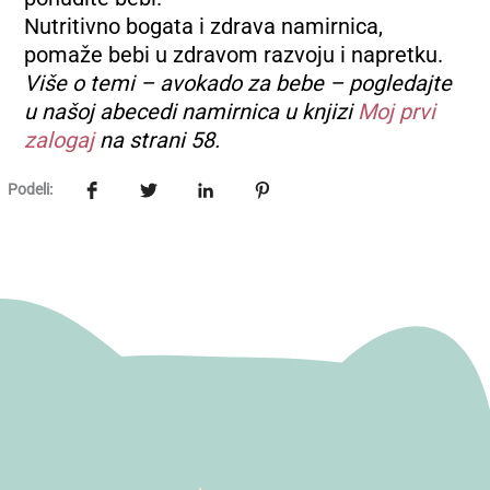
Nutritivno bogata i zdrava namirnica,
pomaže bebi u zdravom razvoju i napretku.
Više o temi – avokado za bebe – pogledajte
u našoj abecedi namirnica u knjizi
Moj prvi
zalogaj
na strani 58.
Podeli: