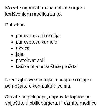
Možete napraviti razne oblike burgera
korišćenjem modlica za to.
Potrebno:
par cvetova brokolija
par cvetova karfiola
tikvica
jaje
prstohvat soli
kašika ulja od koštice grožđa
Izrendajte sve sastojke, dodajte so i jaje i
pomešajte u kompaktnu celinu.
Stavite na pek papir, napravite loptice pa
spljoštite u oblik burgera, ili uzmite modlice