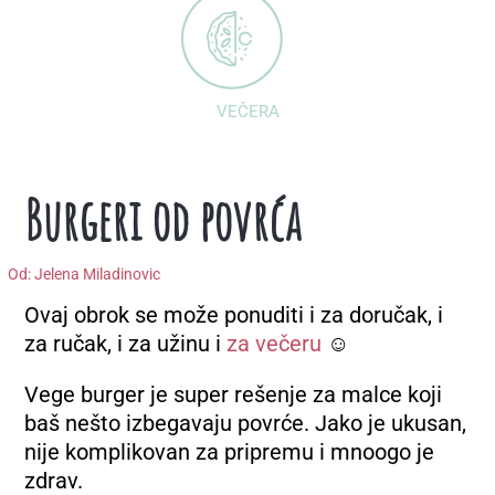
VEČERA
Burgeri od povrća
Od:
Jelena Miladinovic
Ovaj obrok se može ponuditi i za doručak, i
za ručak, i za užinu i
za večeru
☺
Vege burger je super rešenje za malce koji
baš nešto izbegavaju povrće. Jako je ukusan,
nije komplikovan za pripremu i mnoogo je
zdrav.