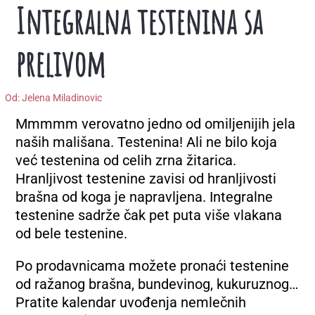
Integralna testenina sa
prelivom
Od:
Jelena Miladinovic
Mmmmm verovatno jedno od omiljenijih jela
naših mališana. Testenina! Ali ne bilo koja
već testenina od celih zrna žitarica.
Hranljivost testenine zavisi od hranljivosti
brašna od koga je napravljena. Integralne
testenine sadrže čak pet puta više vlakana
od bele testenine.
Po prodavnicama možete pronaći testenine
od ražanog brašna, bundevinog, kukuruznog…
Pratite kalendar uvođenja nemlečnih