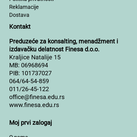
Reklamacije
Dostava
Kontakt
Preduzeće za konsalting, menadžment i
izdavačku delatnost Finesa d.o.o.
Kraljice Natalije 15
MB: 06968694
PIB: 101737027
064/64-54-859
011/26-45-122
office@finesa.edu.rs
www.finesa.edu.rs
Moj prvi zalogaj