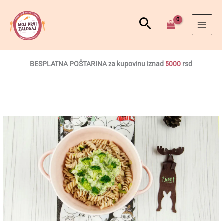
BESPLATNA POŠTARINA za kupovinu iznad
5000
rsd