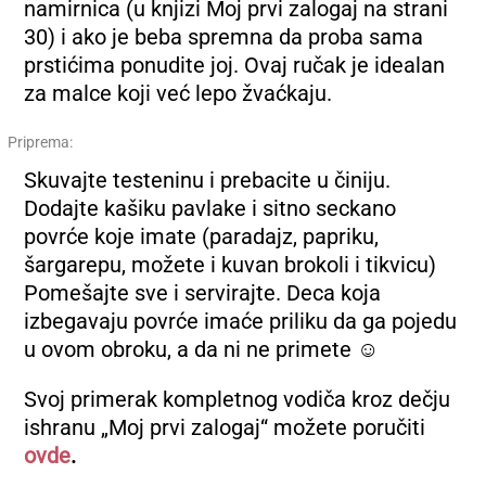
namirnica (u knjizi Moj prvi zalogaj na strani
30) i ako je beba spremna da proba sama
prstićima ponudite joj. Ovaj ručak je idealan
za malce koji već lepo žvaćkaju.
Priprema:
Skuvajte testeninu i prebacite u činiju.
Dodajte kašiku pavlake i sitno seckano
povrće koje imate (paradajz, papriku,
šargarepu, možete i kuvan brokoli i tikvicu)
Pomešajte sve i servirajte. Deca koja
izbegavaju povrće imaće priliku da ga pojedu
u ovom obroku, a da ni ne primete ☺
Svoj primerak kompletnog vodiča kroz dečju
ishranu „Moj prvi zalogaj“ možete poručiti
ovde
.