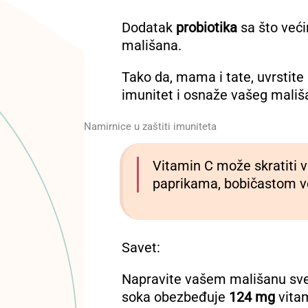
Dodatak
probiotika
sa što veći
mališana.
Tako da, mama i tate, uvrstite
imunitet i osnaže vašeg mališ
Namirnice u zaštiti imuniteta
Vitamin C može skratiti 
paprikama, bobičastom 
Savet:
Napravite vašem mališanu sve
soka obezbeđuje
124 mg
vitam