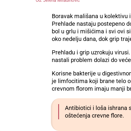
Od:
Jelena Miladinovic
Boravak mališana u kolektivu i 
Prehlade nastaju postepeno do
bol u grlu i mišićima i svi ovi 
oko nedelju dana, dok grip traje
Prehladu i grip uzrokuju virusi
nastali problem dolazi do većeg
Korisne bakterije u digestivn
je limfocitima koji brane telo
crevnom florom imaju manji br
Antibiotici i loša ishran
oštećenja crevne flore.