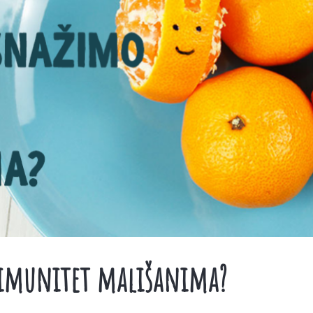
 imunitet mališanima?