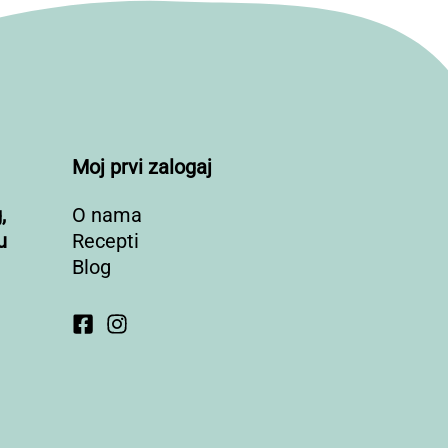
Moj prvi zalogaj
,
O nama
u
Recepti
Blog