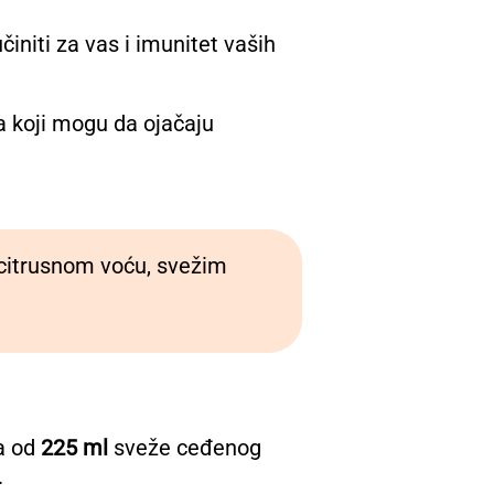
niti za vas i imunitet vaših
na koji mogu da ojačaju
 citrusnom voću, svežim
a od
225 ml
sveže ceđenog
.