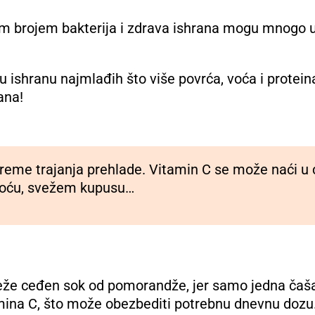
m brojem bakterija i zdrava ishrana mogu mnogo uči
 u ishranu najmlađih što više povrća, voća i protei
ana!
vreme trajanja prehlade. Vitamin C se može naći u
voću, svežem kupusu…
že ceđen sok od pomorandže, jer samo jedna čaš
ina C, što može obezbediti potrebnu dnevnu dozu