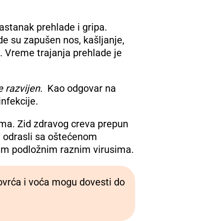
nastanak prehlade i gripa.
e su zapušen nos, kašljanje,
ta. Vreme trajanja prehlade je
e razvijen.
Kao odgovar na
nfekcije.
ema. Zid zdravog creva prepun
 i odrasli sa oštećenom
tim podložnim raznim virusima.
povrća i voća mogu dovesti do