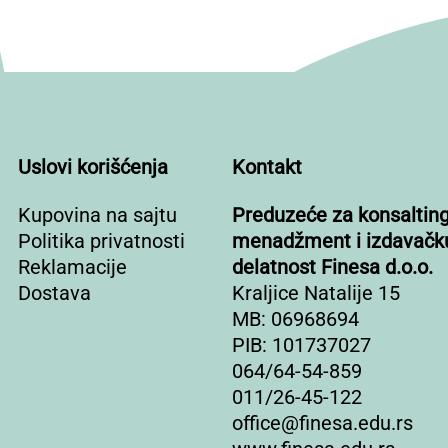
Uslovi korišćenja
Kontakt
Kupovina na sajtu
Preduzeće za konsalting
Politika privatnosti
menadžment i izdavačk
Reklamacije
delatnost Finesa d.o.o.
Dostava
Kraljice Natalije 15
MB: 06968694
PIB: 101737027
064/64-54-859
011/26-45-122
office@finesa.edu.rs