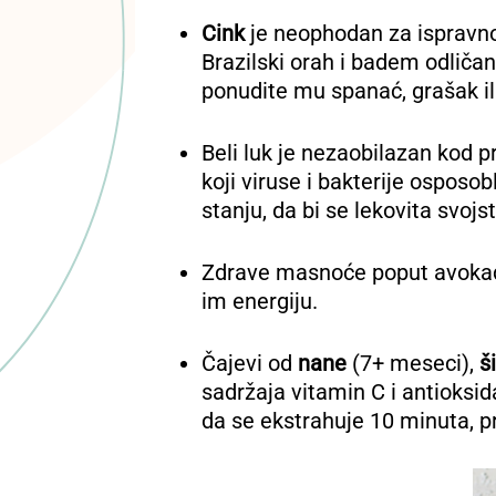
Cink
je neophodan za ispravno
Brazilski orah i badem odličan
ponudite mu spanać, grašak ili
Beli luk je nezaobilazan kod pr
koji viruse i bakterije osposo
stanju, da bi se lekovita svoj
Zdrave masnoće poput avokada
im energiju.
Čajevi od
nane
(7+ meseci),
š
sadržaja vitamin C i antioksid
da se ekstrahuje 10 minuta, pro