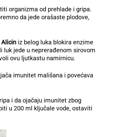
ti organizma od prehlade i gripa.
 spremno da jede orašaste plodove,
.
Alicin
iz belog luka blokira enzime
beli luk jede u neprerađenom sirovom
voli ovu ljutkastu namirnicu.
jača imunitet mališana i povećava
pa i da ojačaju imunitet zbog
ti u 200 ml ključale vode, ostaviti