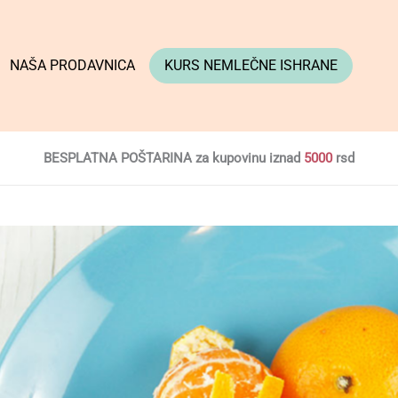
NAŠA PRODAVNICA
KURS NEMLEČNE ISHRANE
BESPLATNA POŠTARINA za kupovinu iznad
5000
rsd