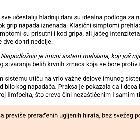
sve učestaliji hladniji dani su idealna podloga za 
k grip napada iznenada. Klasični simptomi prehlad
simptomi su prisutni i kod gripa, ali jačeg intenzite
 dve do tri nedelje.
.
Najpodložniji je imuni sistem mališana, koji još nij
 stvaranja belih krvnih zrnaca koja se bore protiv i
om sistemu utiču na vrlo važne delove imunog sist
 od bilo kog napadača. Praksa je pokazala da i deca
oj limfocita, što creva čini nezaštićenim i samim 
a sa previše prerađenih ugljenih hirata, bez svežeg 