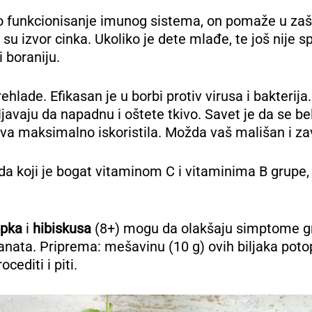
 funkcionisanje imunog sistema, on pomaže u zašti
 su izvor cinka. Ukoliko je dete mlađe, te još nije
 boraniju.
ehlade. Efikasan je u borbi protiv virusa i bakterija
bljavaju da napadnu i oštete tkivo. Savet je da se 
stva maksimalno iskoristila. Možda vaš mališan i za
 koji je bogat vitaminom C i vitaminima B grupe, 
ipka
i
hibiskusa
(8+) mogu da olakšaju simptome gri
anata. Priprema: mešavinu (10 g) ovih biljaka potopi
cediti i piti.