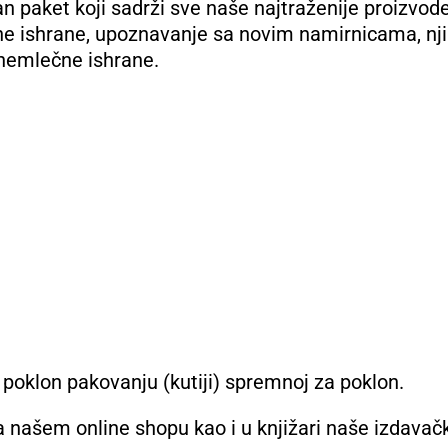
an paket koji sadrži sve naše najtraženije proizvode
e ishrane, upoznavanje sa novim namirnicama, nji
nemlečne ishrane.
poklon pakovanju (kutiji) spremnoj za poklon.
 našem online shopu kao i u knjižari naše izdavač