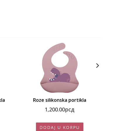
kla
Roze silikonska portikla
Žuta s
1,200.00
рсд
1
DODAJ U KORPU
DO