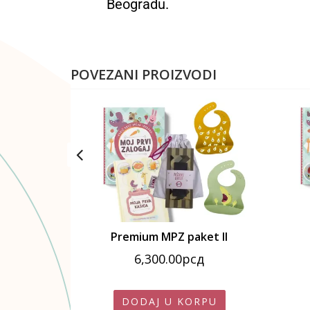
Beogradu.
POVEZANI PROIZVODI
dnoća
Premium MPZ paket II
nalna
Trenutna
.00
рсд
6,300.00
рсд
cena
je:
RPU
DODAJ U KORPU