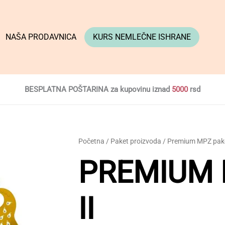
NAŠA PRODAVNICA
KURS NEMLEČNE ISHRANE
BESPLATNA POŠTARINA za kupovinu iznad
5000
rsd
Početna
/
Paket proizvoda
/ Premium MPZ pake
PREMIUM 
II