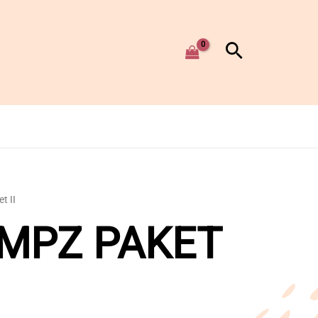
t II
MPZ PAKET