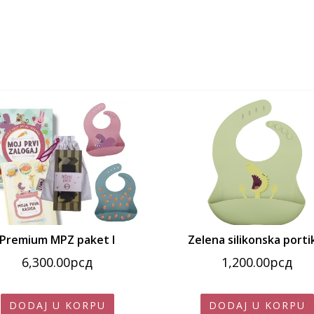
Premium MPZ paket I
Zelena silikonska porti
6,300.00
рсд
1,200.00
рсд
DODAJ U KORPU
DODAJ U KORPU