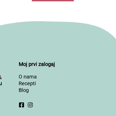
Moj prvi zalogaj
,
O nama
u
Recepti
Blog