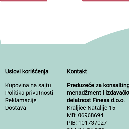
Uslovi korišćenja
Kontakt
Kupovina na sajtu
Preduzeće za konsalting
Politika privatnosti
menadžment i izdavačk
Reklamacije
delatnost Finesa d.o.o.
Dostava
Kraljice Natalije 15
MB: 06968694
PIB: 101737027