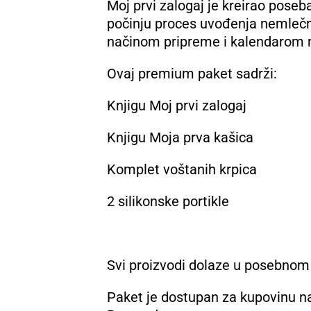
Moj prvi zalogaj je kreirao poseb
počinju proces uvođenja nemlečn
načinom pripreme i kalendarom 
Ovaj premium paket sadrži:
Knjigu Moj prvi zalogaj
Knjigu Moja prva kašica
Komplet voštanih krpica
2 silikonske portikle
Svi proizvodi dolaze u posebnom 
Paket je dostupan za kupovinu na