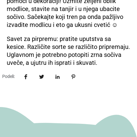
pomoći u dekoraciji! Uzmite željeni oblik
modlice, stavite na tanjir i u njega ubacite
sočivo. Sačekajte koji tren pa onda pažljivo
izvadite modlicu i eto ga ukusni cvetić ☺
Savet za pirpremu: pratite uputstva sa
kesice. Različite sorte se različito pripremaju.
Uglavnom je potrebno potopiti zrna sočiva
uveče, a ujutru ih isprati i skuvati.
Podeli: