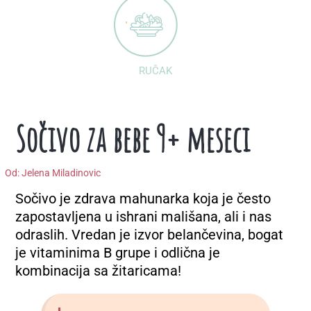
RUČAK
Sočivo za bebe 9+ meseci
Od:
Jelena Miladinovic
Sočivo je zdrava mahunarka koja je često
zapostavljena u ishrani mališana, ali i nas
odraslih. Vredan je izvor belančevina, bogat
je vitaminima B grupe i odlična je
kombinacija sa žitaricama!