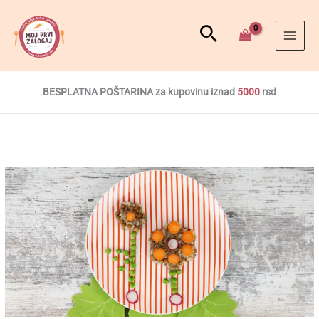
BESPLATNA POŠTARINA za kupovinu iznad
5000
rsd