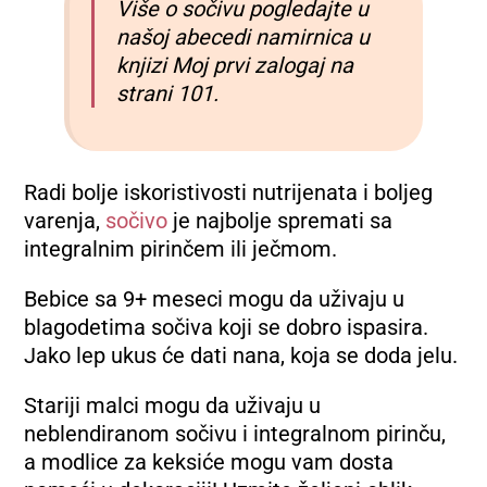
Više o sočivu pogledajte u
našoj abecedi namirnica u
knjizi Moj prvi zalogaj na
strani 101.
Radi bolje iskoristivosti nutrijenata i boljeg
varenja,
sočivo
je najbolje spremati sa
integralnim pirinčem ili ječmom.
Bebice sa 9+ meseci mogu da uživaju u
blagodetima sočiva koji se dobro ispasira.
Jako lep ukus će dati nana, koja se doda jelu.
Stariji malci mogu da uživaju u
neblendiranom sočivu i integralnom pirinču,
a modlice za keksiće mogu vam dosta