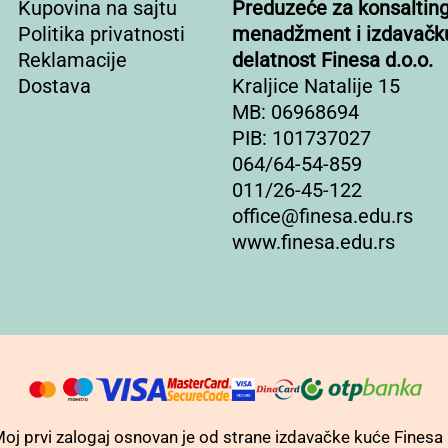
Kupovina na sajtu
Preduzeće za konsalting
Politika privatnosti
menadžment i izdavačk
Reklamacije
delatnost Finesa d.o.o.
Dostava
Kraljice Natalije 15
MB: 06968694
PIB: 101737027
064/64-54-859
011/26-45-122
office@finesa.edu.rs
www.finesa.edu.rs
j prvi zalogaj osnovan je od strane izdavačke kuće Finesa i