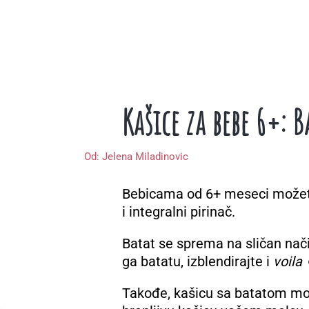
Kašice za bebe 6+: 
Od:
Jelena Miladinovic
Bebicama od 6+ meseci možet
i integralni pirinač.
Batat se sprema na sličan nači
ga batatu, izblendirajte i
voila
☺
Takođe, kašicu sa batatom možet