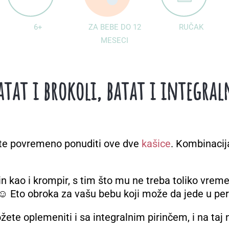
6+
ZA BEBE DO 12
RUČAK
MESECI
Batat i brokoli, batat i integral
e povremeno ponuditi ove dve
kašice
. Kombinacija
n kao i krompir, s tim što mu ne treba toliko vrem
 Eto obroka za vašu bebu koji može da jede u per
e oplemeniti i sa integralnim pirinčem, i na taj na