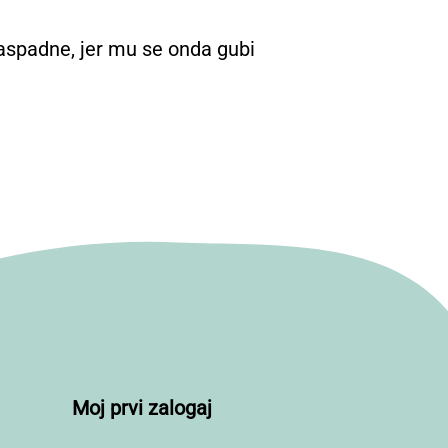
 raspadne, jer mu se onda gubi
Moj prvi zalogaj