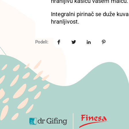
hranljivu kašicu vašem malcu.
Integralni pirinač se duže kuva
hranljivost.
Podeli: