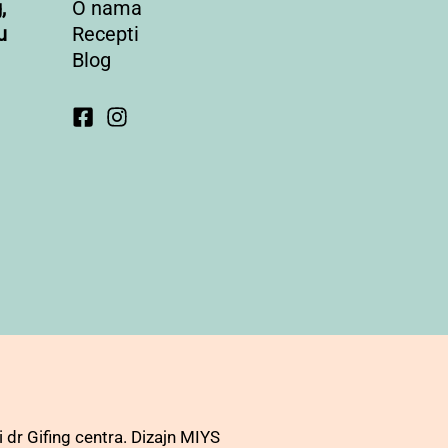
,
O nama
u
Recepti
Blog
 dr Gifing centra. Dizajn MIYS