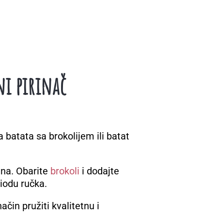
ni pirinač
 batata sa brokolijem ili batat
ena. Obarite
brokoli
i dodajte
iodu ručka.
čin pružiti kvalitetnu i