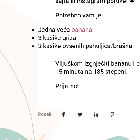
sajta ili Instagram poruke! 💗
Potrebno vam je:
Jedna veća
banana
3 kašike griza
3 kašike ovsenih pahuljica/brašna
Viljuškom izgnječiti bananu i 
15 minuta na 185 stepeni.
Prijatno!
Podeli: