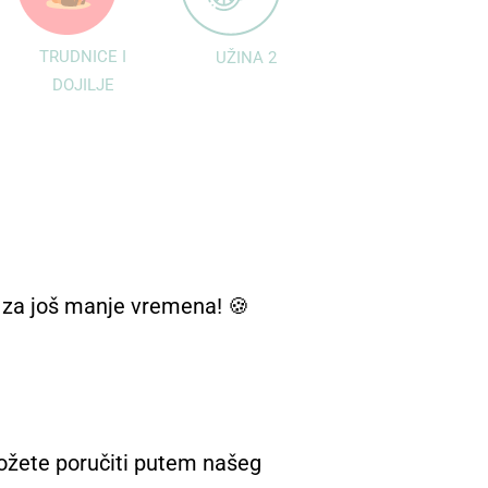
TRUDNICE I
UŽINA 2
DOJILJE
 za još manje vremena! 🍪
 možete poručiti putem našeg