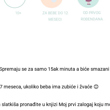
OD PRVOG
10+
ZA BEBE DO 12
ROĐENDANA
MESECI
i! Spremaju se za samo 15ak minuta a biće smazani
7 meseca, ukoliko beba ima zubiće i žvaće 😊
h slatkiša pronađite u knjizi Moj prvi zalogaj koju