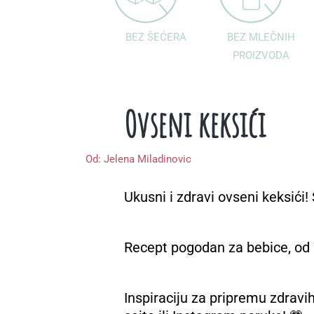
BEZ ŠEĆERA
BEZ MLEČNIH
PROIZVODA
Ovseni keksići
Od:
Jelena Miladinovic
Ukusni i zdravi ovseni keksić
Recept pogodan za bebice, od 
Inspiraciju za pripremu zdravi