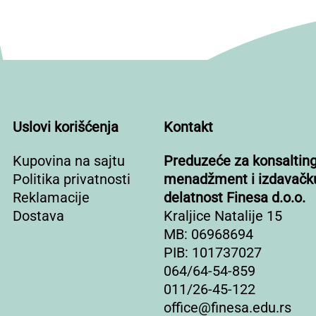
Uslovi korišćenja
Kontakt
Kupovina na sajtu
Preduzeće za konsalting
Politika privatnosti
menadžment i izdavačk
Reklamacije
delatnost Finesa d.o.o.
Dostava
Kraljice Natalije 15
MB: 06968694
PIB: 101737027
064/64-54-859
011/26-45-122
office@finesa.edu.rs