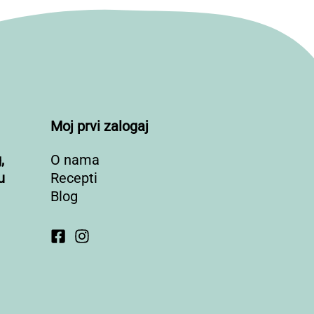
Moj prvi zalogaj
,
O nama
u
Recepti
Blog